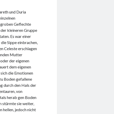
areth und Duria
einzelnen
r groben Geflechte
 der kleineren Gruppe
taten. Es war einer
 die Sippe einbrachen,
en Celeste erschlagen
benden Mutter
 oder der eigenen
auert dem eigenen
 sich die Emotionen
 zu Boden gefallene
g durch den Hals der
entauren, von
Hals herab gen Boden
n stürmte sie weiter,
n hellen, jedoch nicht