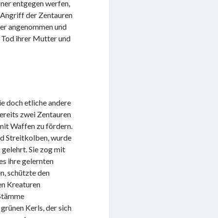
gner entgegen werfen,
 Angriff der Zentauren
chter angenommen und
n Tod ihrer Mutter und
ie doch etliche andere
bereits zwei Zentauren
mit Waffen zu fördern.
nd Streitkolben, wurde
elehrt. Sie zog mit
s ihre gelernten
n, schützte den
en Kreaturen
e Stämme
grünen Kerls, der sich