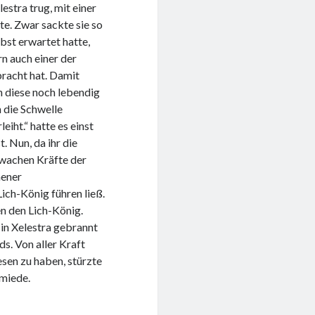
stra trug, mit einer
te. Zwar sackte sie so
lbst erwartet hatte,
rn auch einer der
bracht hat. Damit
n diese noch lebendig
 die Schwelle
eiht.“ hatte es einst
. Nun, da ihr die
wachen Kräfte der
hener
ich-König führen ließ.
en den Lich-König.
in Xelestra gebrannt
s. Von aller Kraft
esen zu haben, stürzte
hmiede.