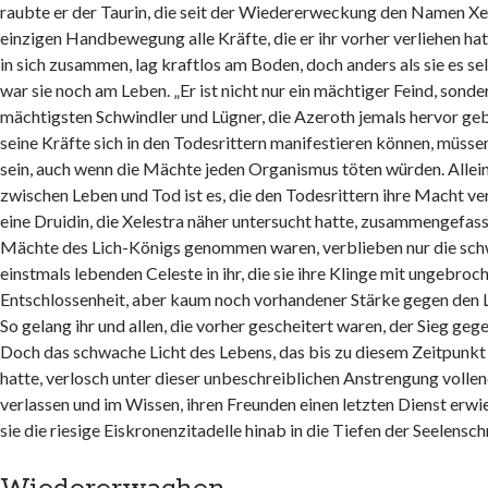
raubte er der Taurin, die seit der Wiedererweckung den Namen Xele
einzigen Handbewegung alle Kräfte, die er ihr vorher verliehen hat
in sich zusammen, lag kraftlos am Boden, doch anders als sie es se
war sie noch am Leben. „Er ist nicht nur ein mächtiger Feind, sonde
mächtigsten Schwindler und Lügner, die Azeroth jemals hervor ge
seine Kräfte sich in den Todesrittern manifestieren können, müsse
sein, auch wenn die Mächte jeden Organismus töten würden. Allein
zwischen Leben und Tod ist es, die den Todesrittern ihre Macht verl
eine Druidin, die Xelestra näher untersucht hatte, zusammengefasst
Mächte des Lich-Königs genommen waren, verblieben nur die sch
einstmals lebenden Celeste in ihr, die sie ihre Klinge mit ungebroc
Entschlossenheit, aber kaum noch vorhandener Stärke gegen den L
So gelang ihr und allen, die vorher gescheitert waren, der Sieg geg
Doch das schwache Licht des Lebens, das bis zu diesem Zeitpunkt 
hatte, verlosch unter dieser unbeschreiblichen Anstrengung vollend
verlassen und im Wissen, ihren Freunden einen letzten Dienst erwi
sie die riesige Eiskronenzitadelle hinab in die Tiefen der Seelensc