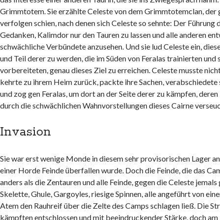
Grimmtotem. Sie erzählte Celeste von dem Grimmtotemclan, der g
verfolgen schien, nach denen sich Celeste so sehnte: Der Führung
Gedanken, Kalimdor nur den Tauren zu lassen und alle anderen en
schwächliche Verbündete anzusehen. Und sie lud Celeste ein, dies
und Teil derer zu werden, die im Süden von Feralas trainierten und 
vorbereiteten, genau dieses Ziel zu erreichen. Celeste musste nic
kehrte zu ihrem Heim zurück, packte ihre Sachen, verabschiedete s
und zog gen Feralas, um dort an der Seite derer zu kämpfen, deren
durch die schwächlichen Wahnvorstellungen dieses Cairne verseu
Invasion
Sie war erst wenige Monde in diesem sehr provisorischen Lager a
einer Horde Feinde überfallen wurde. Doch die Feinde, die das Ca
anders als die Zentauren und alle Feinde, gegen die Celeste jemals
Skelette, Ghule, Gargoyles, riesige Spinnen, alle angeführt von ein
Atem den Rauhreif über die Zelte des Camps schlagen ließ. Die Str
kämpften entschlossen und mit beeindruckender Stärke, doch am E