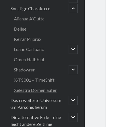
child
Sonstige Charaktere
open
Alianua A’Outte
Dellee
Kelrar Priprax
open
Luane Caribanc
child
menu
Omen Halbblut
open
Shadowrun
child
menu
X-TS001 – TimeShift
Xelestra Dornenläufer
open
Das erweiterte Universum
child
um Parsonis herum
menu
open
Die alternative Erde – eine
child
leicht andere Zeitlinie
menu