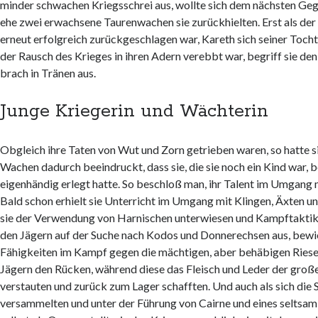
minder schwachen Kriegsschrei aus, wollte sich dem nächsten Ge
ehe zwei erwachsene Taurenwachen sie zurückhielten. Erst als der
erneut erfolgreich zurückgeschlagen war, Kareth sich seiner To
der Rausch des Krieges in ihren Adern verebbt war, begriff sie de
brach in Tränen aus.
Junge Kriegerin und Wächterin
Obgleich ihre Taten von Wut und Zorn getrieben waren, so hatte s
Wachen dadurch beeindruckt, dass sie, die sie noch ein Kind war, 
eigenhändig erlegt hatte. So beschloß man, ihr Talent im Umgang 
Bald schon erhielt sie Unterricht im Umgang mit Klingen, Äxten u
sie der Verwendung von Harnischen unterwiesen und Kampftaktik g
den Jägern auf der Suche nach Kodos und Donnerechsen aus, bewie
Fähigkeiten im Kampf gegen die mächtigen, aber behäbigen Riese
Jägern den Rücken, während diese das Fleisch und Leder der groß
verstauten und zurück zum Lager schafften. Und auch als sich di
versammelten und unter der Führung von Cairne und eines seltsam 