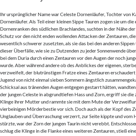
Ihr ursprünglicher Name war Celeste Dornenläufer, Tochter von K
Dornenläufer. Als Teil einer kleinen Sippe Tauren zogen sie um die 
Dornenranken des südlichen Brachlandes, suchten in der Nähe de
Schutz vor den nicht enden wollenden Attacken der Zentauren, die
wesentlich schwerer zusetzten, als sie das bei den anderen Sippen 
dieser Überfälle, wie sie zu Dutzenden zu jeder Sonnenwende über
bei dem Duria durch einen Zentauren vor den Augen der noch jung
wurde. Aber während andere ob des Anblickes der eigenen, ster
verzweifelt, der blutrünstigen Fratze eines Zentauren erschaudert
Jugend von nicht einmal sieben Sommern ängstlich zusammengek
Schicksal aus tränenden Augen entgegen gestarrt hätten, wandten
der jungen Celeste in abgrundtiefen Hass und Zorn, ergriff sie die
Klinge ihrer Mutter und rammte sie mit dem Mute der Verzweiflun
vierbeinigen Mörderbestie vor sich. Doch auch als der Kopf des Z
Unglauben und Überraschung verzerrt, zur Seite kippte und vom 
stürzte, war der Zorn der jungen Taurin nicht verebbt. Entschlosse
schlug die Klinge in die Flanke eines weiteren Zentauren, stieß eine