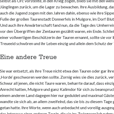
selbst als Orc vorstellte, in den Krieg zogen, blieb sie mit den we
Jünglingen zurück, um die Lager zu bewachen. Ihre Ausbildung, da
auch die Jugend zogen mit den Jahren dahin, ebenso wie ihre Sippe,
Fuße der großen Taurenstadt Donnerfels in Mulgore, im Dorf Blut
Und auch ihre Anwärterschaft fand nun, da die Tage des Umherrei
vor den Übergriffen der Zentauren gezählt waren, ein Ende. Schlie
einer vollwertigen Beschützerin der Tauren ernannt, sollte sie vor
Treueeid schwören und ihr Leben einzig und allein dem Schutz der
Eine andere Treue
Sie war entsetzt, als ihre Treue nicht etwa den Tauren oder gar ihr
‚Horde‘ geschworen werden sollte. Zornig wies sie dies zurück, ve
Schwur all jenen, die nicht Taure waren, beharrte darauf, dass einzi
Anrecht hatten, Mulgore und ganz Kalimdor für sich zu beanspruc
einem anderen Land dagegen hier nur geduldet und maximal Gäste 
wandte sie sich ab, an allem zweifelnd, das sie bis zu diesem Tage
getan hatte. Ihre Worte, wenn auch unbedacht und voreilig ausge
das Interesse einer anderen Taurin, die sie ins Zwiegespräch nah