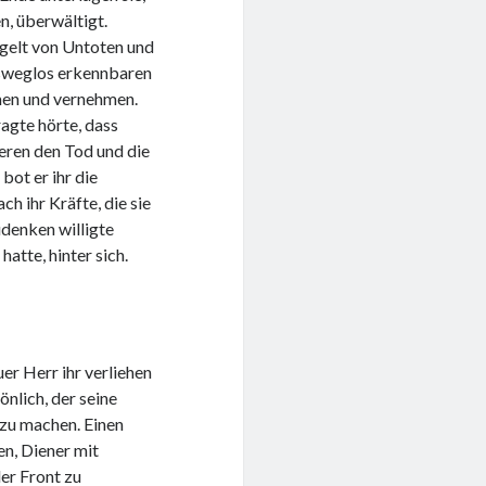
n, überwältigt.
gelt von Untoten und
ausweglos erkennbaren
hmen und vernehmen.
ragte hörte, dass
deren den Tod und die
bot er ihr die
ch ihr Kräfte, die sie
udenken willigte
hatte, hinter sich.
er Herr ihr verliehen
nlich, der seine
 zu machen. Einen
en, Diener mit
er Front zu