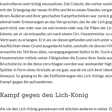
kontrollieren und richtig einzusetzen. Die Celeste, die vorher exist
mit der Erlangung der neuen Kräfte und ihres neuen Standes verga
ihrem Äußeren und ihrer geschulten Kampftechniken war zurück g
einmal mehr Erinnerungen an das Versprechen, das ihr der Lich geg
auch nicht, wer oder was sie sein konnte oder was für Pläne der Li
könnte, als er sie entsandte, um nach einem Orc Hexenmeister zu 
Vertrauen zu erlangen. Erst als sie diesen gefunden und sich unte
Ausflüchten einen Grund ausgedacht hatte, weshalb sie dessen Hil
erwachte ein Teil ihres altes, vorangegangenen Selbst in ihr. Doch e
Hexenmeister mittels seiner Fähigkeiten die Essenz ihrer Seele aus
Bruchstücke, in die diese zerschlagen worden war aneinander füg
Splitter in Form eines Kristalls an sie gab, wurde sie sich ihrer Ide
bewusst. So gelang es ihr, die Einflüsterungen des Lich-Königs abz
Kampf gegen ihn aufzunehmen.
Kampf gegen den Lich-König
Als sie den Lich-König gemeinsam mit etlichen anderen in seiner Zi