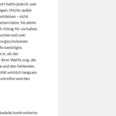
iert hatte jedoch, war
ngen. Nichts außer
eblieben – nicht
eben hatte. Sie ahnte
ch-König für sie haben
suchen und sein
r vorgeschobenen
fe benötigte,
rst, als der
 ihrer Waffe zog, die
te und den fehlenden
ntität wirklich langsam
ustreifen und den
tadelle konfrontierte,