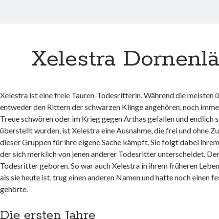
Xelestra Dornenlä
Xelestra ist eine freie Tauren-Todesritterin. Während die meisten 
entweder den Rittern der schwarzen Klinge angehören, noch imme
Treue schwören oder im Krieg gegen Arthas gefallen und endlich 
überstellt wurden, ist Xelestra eine Ausnahme, die frei und ohne Z
dieser Gruppen für ihre eigene Sache kämpft. Sie folgt dabei ihr
der sich merklich von jenen anderer Todesritter unterscheidet. De
Todesritter geboren. So war auch Xelestra in ihrem früheren Leben
als sie heute ist, trug einen anderen Namen und hatte noch einen fes
gehörte.
Die ersten Jahre