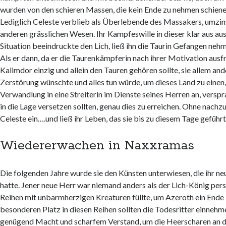
wurden von den schieren Massen, die kein Ende zu nehmen schiene
Lediglich Celeste verblieb als Überlebende des Massakers, umzin
anderen grässlichen Wesen. Ihr Kampfeswille in dieser klar aus 
Situation beeindruckte den Lich, ließ ihn die Taurin Gefangen ne
Als er dann, da er die Taurenkämpferin nach ihrer Motivation ausf
Kalimdor einzig und allein den Tauren gehören sollte, sie allem an
Zerstörung wünschte und alles tun würde, um dieses Land zu einen, 
Verwandlung in eine Streiterin im Dienste seines Herren an, verspra
in die Lage versetzen sollten, genau dies zu erreichen. Ohne nachz
Celeste ein….und ließ ihr Leben, das sie bis zu diesem Tage geführt 
Wiedererwachen in Naxxramas
Die folgenden Jahre wurde sie den Künsten unterwiesen, die ihr neu
hatte. Jener neue Herr war niemand anders als der Lich-König persö
Reihen mit unbarmherzigen Kreaturen füllte, um Azeroth ein Ende
besonderen Platz in diesen Reihen sollten die Todesritter einnehm
genügend Macht und scharfem Verstand, um die Heerscharen an d