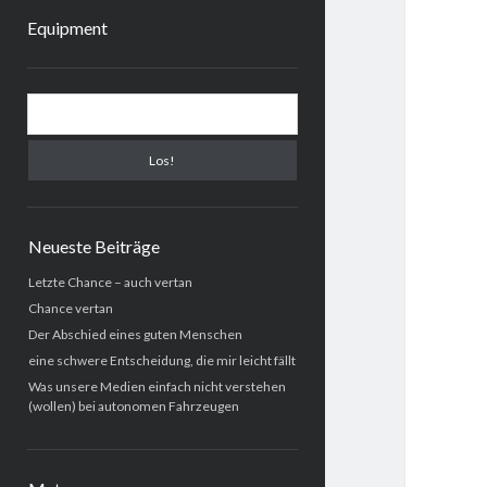
Equipment
Sidebar
Suchen
Neueste Beiträge
Letzte Chance – auch vertan
Chance vertan
Der Abschied eines guten Menschen
eine schwere Entscheidung, die mir leicht fällt
Was unsere Medien einfach nicht verstehen
(wollen) bei autonomen Fahrzeugen