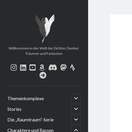
Mein
Story-
und
Erzählungsarchiv
Willkommen in der Welt der Dichter, Denker,
Träumer und Fantasten
instagram
linkedin
youtube
amazon
discord
mastodon
strava
telegram
open
Themenkomplexe
child
menu
open
Stories
child
menu
open
Die „Raumtraum“-Serie
menu
child
child
menu
Charaktere und Rassen
open
menu