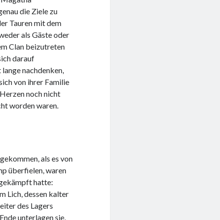
enau die Ziele zu
 der Tauren mit dem
tweder als Gäste oder
em Clan beizutreten
sich darauf
ht lange nachdenken,
ich von ihrer Familie
 Herzen noch nicht
cht worden waren.
ngekommen, als es von
mp überfielen, waren
 gekämpft hatte:
em Lich, dessen kalter
eiter des Lagers
nde unterlagen sie,