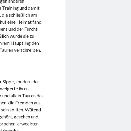
nigen anderen
s Training und damit
 die schließlich am
huf eine Heimat fand.
sens und der Furcht
ßlich wurde sie zu
 ihrem Häuptling den
 Tauren verschreiben.
er Sippe, sondern der
rweigerte ihren
g und allein Tauren das
hen, die Fremden aus
sein sollten. Wütend
 gehört, gesehen und
sprochen, erweckten
m: Magatha