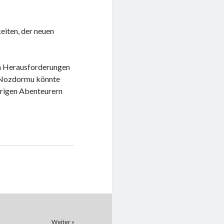
keiten, der neuen
en Herausforderungen
in Nozdormu könnte
erigen Abenteurern
Weiter »