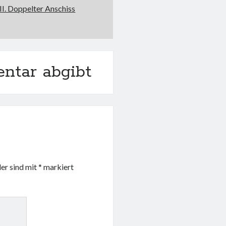
II. Doppelter Anschiss
ntar abgibt
der sind mit
*
markiert