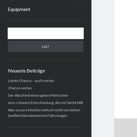
child
menu
Equipment
Sidebar
Suchen
Neueste Beiträge
Letzte Chance – auch vertan
Chance vertan
Der Abschied eines guten Menschen
eine schwere Entscheidung, die mir leicht fällt
Was unsere Medien einfach nicht verstehen
(wollen) bei autonomen Fahrzeugen