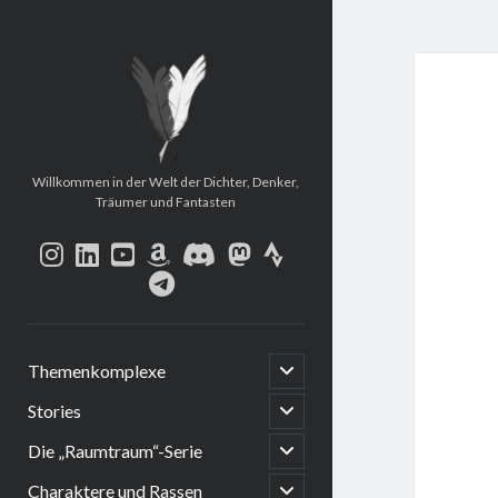
Mein
Story-
und
Erzählungsarchiv
Willkommen in der Welt der Dichter, Denker,
Träumer und Fantasten
instagram
linkedin
youtube
amazon
discord
mastodon
strava
telegram
open
Themenkomplexe
child
menu
open
Stories
child
menu
open
Die „Raumtraum“-Serie
child
menu
open
Charaktere und Rassen